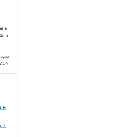
is e
ção o
ocução
 4.0.
e
a e-
e
a e-