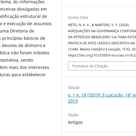
 tema. As informações
anceiras divulgadas em
dificação estrutural de
Como Citar
 e execução de assuntos
NETO, N. K. V., & MARTINS, V. F. (2020).
uma Diretoria de
ADEQUAÇÕES NA GOVERNANÇA CORPORA
DA PETRÓLEO BRASILEIRO S.A. PARA EVIT
 princípios básicos de
PRÁTICA DE ATOS LESIVOS DESCRITOS NA 
 desvios de dinheiro e
12.846.
Revista Científica E-Locução
,
1
(16), 20
blica não foram inibidos
https://doi.org/10.57209/e-locucao.v1i16.
rporativa, sendo
Fomatos de Citação
em mais dos interesses
turas para estabelecer
Edição
v. 1 n. 16 (2019): E-Locução, 16ª 
2019
Seção
Artigos