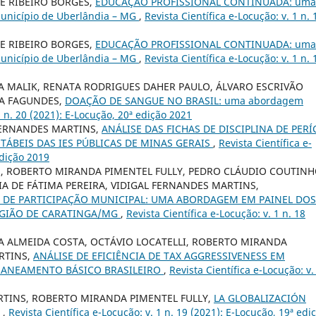
E RIBEIRO BORGES,
EDUCAÇÃO PROFISSIONAL CONTINUADA: uma
 município de Uberlândia – MG
,
Revista Científica e-Locução: v. 1 n. 
E RIBEIRO BORGES,
EDUCAÇÃO PROFISSIONAL CONTINUADA: uma
 município de Uberlândia – MG
,
Revista Científica e-Locução: v. 1 n. 
A MALIK, RENATA RODRIGUES DAHER PAULO, ÁLVARO ESCRIVÃO
RA FAGUNDES,
DOAÇÃO DE SANGUE NO BRASIL: uma abordagem
1 n. 20 (2021): E-Locução, 20ª edição 2021
 FERNANDES MARTINS,
ANÁLISE DAS FICHAS DE DISCIPLINA DE PERÍ
TÁBEIS DAS IES PÚBLICAS DE MINAS GERAIS
,
Revista Científica e-
edição 2019
, ROBERTO MIRANDA PIMENTEL FULLY, PEDRO CLÁUDIO COUTIN
IA DE FÁTIMA PEREIRA, VIDIGAL FERNANDES MARTINS,
DE PARTICIPAÇÃO MUNICIPAL: UMA ABORDAGEM EM PAINEL DOS
EGIÃO DE CARATINGA/MG
,
Revista Científica e-Locução: v. 1 n. 18
RA ALMEIDA COSTA, OCTÁVIO LOCATELLI, ROBERTO MIRANDA
RTINS,
ANÁLISE DE EFICIÊNCIA DE TAX AGGRESSIVENESS EM
SANEAMENTO BÁSICO BRASILEIRO
,
Revista Científica e-Locução: v.
RTINS, ROBERTO MIRANDA PIMENTEL FULLY,
LA GLOBALIZACIÓN
A
,
Revista Científica e-Locução: v. 1 n. 19 (2021): E-Locução, 19ª edi