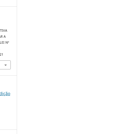
TIVA
AR A
LEI Nº
.
221
edição