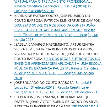
VIRTUAL PARA O TREINAMENTO PROFISSIONAL
,
Revista Científica e-Locução: v. 1 n. 14 (2018): E-
Locução, 14ª edição 2018
KARINA DE FÁTIMA COUTO, JOSÉ EDUARDO DO
COUTO BARBOSA, PATRICIA KLINKERFUS DE CAMPOS,
DICUSSÃO SOBRE OS RESÍDUOS DA CONSTRUÇÃO
CIVIL E A SUSTENTABILIDADE AMBIENTAL
,
Revista
Científica e-Locução: v. 1 n. 14 (2018): E-Locução, 14ª
edição 2018
ISABELA CAMARGO NASCIMENTO, ARTUR CINTRA
VIEIRA LEME, PATRÍCIA KLINKERFUS DE CAMPOS,
VIVIANE RAMALHO DE AZEVEDO, JOSÉ EDUARDO DO
COUTO BARBOSA,
USO DOS JOGOS ELETRÔNICOS NO
ENSINO E APRENDIZAGEM APLICADA EM UMA ESCOLA
PÚBLICA DE BRAGANÇA PAULISTA
,
Revista Científica
e-Locução: v. 1 n. 14 (2018): E-Locução, 14ª edição
2018
JOSÉ EDUARDO DO COUTO BARBOSA,
Editorial E-
Locução, 13ª edição/2018
,
Revista Científica e-
Locução: v. 1 n. 13 (2018): E-Locução, 13ª edição 2018
CLEBERTON JUNIO VIANA, GUILHERME MARQUES
DATTEIN, JOÃO VICTOR BUENO DE GODOY DA SILVA,
PATRICIA KLINKERFUS DE CAMPOS,
CRIPTOGRAFIA E