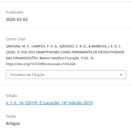
Publicado
2020-02-03
Como Citar
SANTANA, M. P., CAMPOS, P. K. D., AZEVEDO, V. R. D., & BARBOSA, J. E. D. C.
(2020). O USO DOS SMARTPHONES COMO FERRAMENTA DE PRODUTIVIDADE
NAS ORGANIZAÇÕES.
Revista Científica E-Locução
,
1
(16), 16.
https://doi.org/10.57209/e-locucao.v1i16.224
Fomatos de Citação
Edição
v. 1 n. 16 (2019): E-Locução, 16ª edição 2019
Seção
Artigos