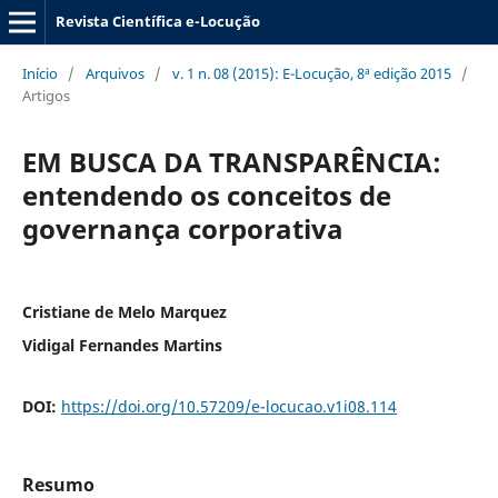
Revista Científica e-Locução
Início
/
Arquivos
/
v. 1 n. 08 (2015): E-Locução, 8ª edição 2015
/
Artigos
EM BUSCA DA TRANSPARÊNCIA:
entendendo os conceitos de
governança corporativa
Cristiane de Melo Marquez
Vidigal Fernandes Martins
DOI:
https://doi.org/10.57209/e-locucao.v1i08.114
Resumo