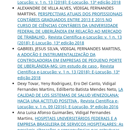
Locução: v. 1 n. 13 (2018): E-Locução, 13ª edição 2018
ALEXANDRE DE VILLA ALVES, VIDIGAL FERNANDES
MARTINS,
PERSPECTIVAS ATUAIS DOS PROFISSIONAIS
CONTÁBEIS GRADUADOS ENTRE 2013 E 2015 NO
CURSO DE CIÊNCIAS CONTÁBEIS DA UNIVERSIDADE
FEDERAL DE UBERLÂNDIA EM RELAÇÃO AO MERCADO
DE TRABALHO
,
Revista Científica e-Locução: v. 1 n. 13
(2018): E-Locução, 13ª edição 2018
GABRIEL JESUS SILVA, VIDIGAL FERNANDES MARTINS,
A ADOÇÃO E INSTRUMENTALIZAÇÃO DA
CONTROLADORIA EM EMPRESAS DE PEQUENO PORTE
DE UBERLÂNDIA-MG: Um estudo de caso
,
Revista
Científica e-Locução: v. 1 n. 13 (2018): E-Locução, 13ª
edição 2018
Dexy Tovar, Yeny Rodriguez, Ero Del Canto, Vidigal
Fernandes Martins, Edilberto Batista Mendes Neto,
LA
CALIDAD DE LOS SISTEMAS DE SALUD VENEZOLANA:
HACIA UNA ACTITUD POSITIVA
,
Revista Científica e-
Locução: v. 1 n. 09 (2016): E-Locução, 9ª edição 2016
Ana Luisa Afonso Guimarães, Vidigal Fernandes
Martins,
HOSPITAIS UNIVERSITÁRIOS FEDERAIS E A
EMPRESA BRASILEIRA DE SERVIÇOS HOSPITALARES: As
possíveis alterações e consequências nas estruturas