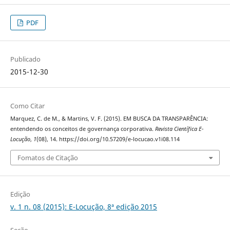
PDF
Publicado
2015-12-30
Como Citar
Marquez, C. de M., & Martins, V. F. (2015). EM BUSCA DA TRANSPARÊNCIA:
entendendo os conceitos de governança corporativa.
Revista Científica E-
Locução
,
1
(08), 14. https://doi.org/10.57209/e-locucao.v1i08.114
Fomatos de Citação
Edição
v. 1 n. 08 (2015): E-Locução, 8ª edição 2015