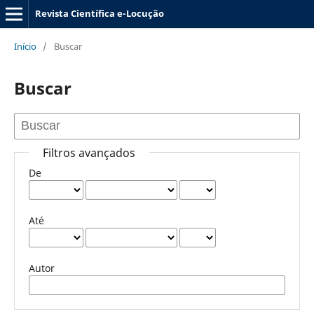
Revista Científica e-Locução
Início
/
Buscar
Buscar
Filtros avançados
De
Até
Autor