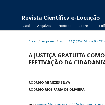
Revista Científica e-Locução
Atual
Arquivos
Notícias
Sobre
Polí
Início
/
Arquivos
/
v. 1 n. 29 (2026): E-Locução, 29ª
A JUSTIÇA GRATUITA COM
EFETIVAÇÃO DA CIDADANI
RODRIGO MENEZES SILVA
RODRIGO RIOS FARIA DE OLIVEIRA
DOI:
https://doi.org/10.57209/e-locucao.v1i29.6