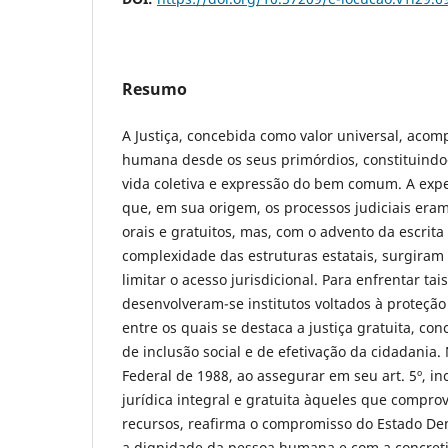
Resumo
A Justiça, concebida como valor universal, acom
humana desde os seus primórdios, constituind
vida coletiva e expressão do bem comum. A exper
que, em sua origem, os processos judiciais e
orais e gratuitos, mas, com o advento da escrita
complexidade das estruturas estatais, surgiram
limitar o acesso jurisdicional. Para enfrentar ta
desenvolveram-se institutos voltados à proteção
entre os quais se destaca a justiça gratuita, c
de inclusão social e de efetivação da cidadania. 
Federal de 1988, ao assegurar em seu art. 5º, inc
jurídica integral e gratuita àqueles que compro
recursos, reafirma o compromisso do Estado De
a dignidade da pessoa humana e com a concreti