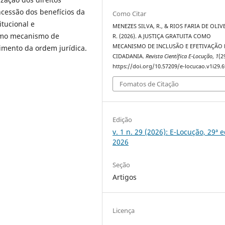
cessão dos benefícios da
Como Citar
itucional e
MENEZES SILVA, R., & RIOS FARIA DE OLIV
como mecanismo de
R. (2026). A JUSTIÇA GRATUITA COMO
MECANISMO DE INCLUSÃO E EFETIVAÇÃO
cimento da ordem jurídica.
CIDADANIA.
Revista Científica E-Locução
,
1
(2
https://doi.org/10.57209/e-locucao.v1i29.
Fomatos de Citação
Edição
v. 1 n. 29 (2026): E-Locução, 29ª 
2026
Seção
Artigos
Licença