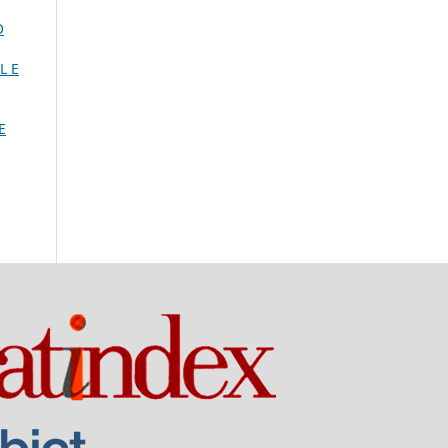
O
L E
E