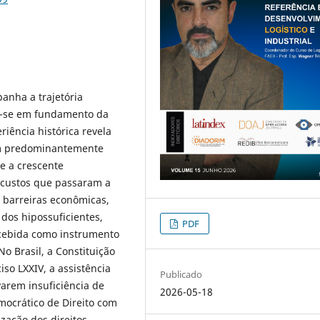
panha a trajetória
o-se em fundamento da
iência histórica revela
ram predominantemente
 e a crescente
 custos que passaram a
is barreiras econômicas,
 dos hipossuficientes,
PDF
oncebida como instrumento
No Brasil, a Constituição
iso LXXIV, a assistência
Publicado
varem insuficiência de
2026-05-18
mocrático de Direito com
zação dos direitos