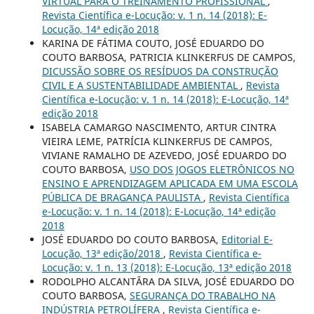
VIRTUAL PARA O TREINAMENTO PROFISSIONAL
,
Revista Científica e-Locução: v. 1 n. 14 (2018): E-
Locução, 14ª edição 2018
KARINA DE FÁTIMA COUTO, JOSÉ EDUARDO DO
COUTO BARBOSA, PATRICIA KLINKERFUS DE CAMPOS,
DICUSSÃO SOBRE OS RESÍDUOS DA CONSTRUÇÃO
CIVIL E A SUSTENTABILIDADE AMBIENTAL
,
Revista
Científica e-Locução: v. 1 n. 14 (2018): E-Locução, 14ª
edição 2018
ISABELA CAMARGO NASCIMENTO, ARTUR CINTRA
VIEIRA LEME, PATRÍCIA KLINKERFUS DE CAMPOS,
VIVIANE RAMALHO DE AZEVEDO, JOSÉ EDUARDO DO
COUTO BARBOSA,
USO DOS JOGOS ELETRÔNICOS NO
ENSINO E APRENDIZAGEM APLICADA EM UMA ESCOLA
PÚBLICA DE BRAGANÇA PAULISTA
,
Revista Científica
e-Locução: v. 1 n. 14 (2018): E-Locução, 14ª edição
2018
JOSÉ EDUARDO DO COUTO BARBOSA,
Editorial E-
Locução, 13ª edição/2018
,
Revista Científica e-
Locução: v. 1 n. 13 (2018): E-Locução, 13ª edição 2018
RODOLPHO ALCANTÂRA DA SILVA, JOSÉ EDUARDO DO
COUTO BARBOSA,
SEGURANÇA DO TRABALHO NA
INDÚSTRIA PETROLÍFERA
,
Revista Científica e-