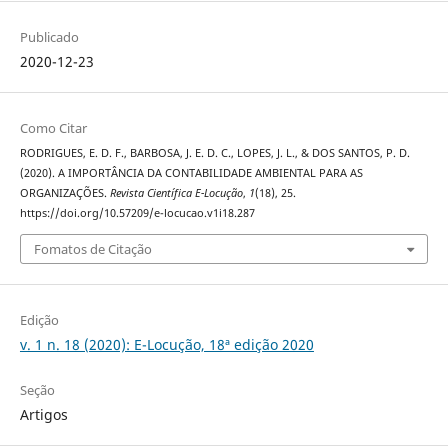
Publicado
2020-12-23
Como Citar
RODRIGUES, E. D. F., BARBOSA, J. E. D. C., LOPES, J. L., & DOS SANTOS, P. D.
(2020). A IMPORTÂNCIA DA CONTABILIDADE AMBIENTAL PARA AS
ORGANIZAÇÕES.
Revista Científica E-Locução
,
1
(18), 25.
https://doi.org/10.57209/e-locucao.v1i18.287
Fomatos de Citação
Edição
v. 1 n. 18 (2020): E-Locução, 18ª edição 2020
Seção
Artigos