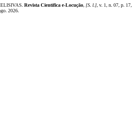
ELISIVAS.
Revista Científica e-Locução
,
[S. l.]
, v. 1, n. 07, p. 17,
ago. 2026.