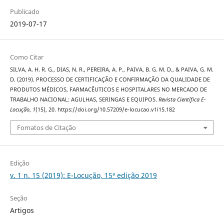
Publicado
2019-07-17
Como Citar
SILVA, A. H. R. G., DIAS, N. R., PEREIRA, A. P., PAIVA, B. G. M. D., & PAIVA, G. M.
D. (2019). PROCESSO DE CERTIFICAÇÃO E CONFIRMAÇÃO DA QUALIDADE DE
PRODUTOS MÉDICOS, FARMACÊUTICOS E HOSPITALARES NO MERCADO DE
TRABALHO NACIONAL: AGULHAS, SERINGAS E EQUIPOS.
Revista Científica E-
Locução
,
1
(15), 20. https://doi.org/10.57209/e-locucao.v1i15.182
Fomatos de Citação
Edição
v. 1 n. 15 (2019): E-Locução, 15ª edição 2019
Seção
Artigos